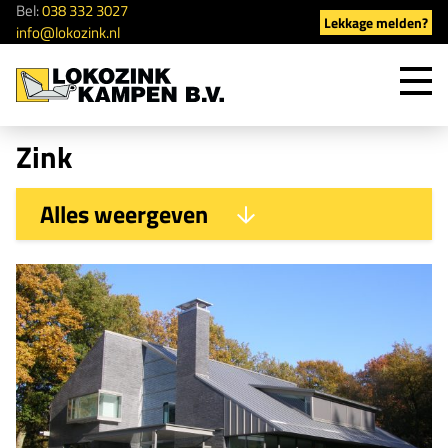
Bel:
038 332 3027
Lekkage melden?
info@lokozink.nl
Too
men
Zink
Alles weergeven