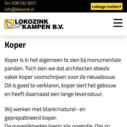
Bel:
038 332 3027
Lekkage melden?
info@lokozink.nl
Too
men
Koper
Koper is in het algemeen te zien bij monumentale
panden. Toch zien we dat architecten steeds
vaker koper voorschrijven voor de nieuwbouw.
Dit is goed te verklaren, koper siert het gebouw
en heeft daarnaast een lange levensduur.
Wij werken met blank/naturel- en
geprepatineerd koper.
De mogelijkheden hierin zijn oneindig. Om zo