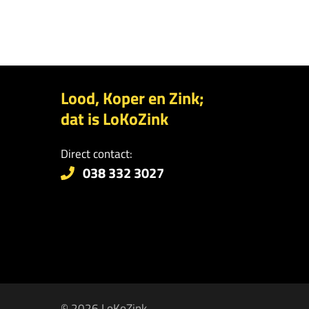
Lood, Koper en Zink;
dat is LoKoZink
Direct contact:
038 332 3027
© 2026 LoKoZink