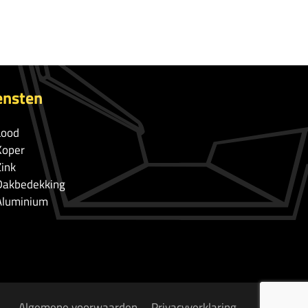
ensten
Lood
Koper
Zink
Dakbedekking
Aluminium
Algemene voorwaarden
Privacyverklaring