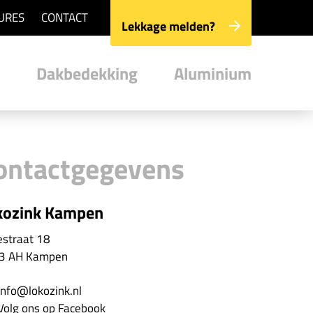
URES
CONTACT
Lekkage melden?
Dakbedekking
Aluminium
ontactgegevens
kozink Kampen
estraat 18
3 AH Kampen
nfo@lokozink.nl
olg ons op Facebook