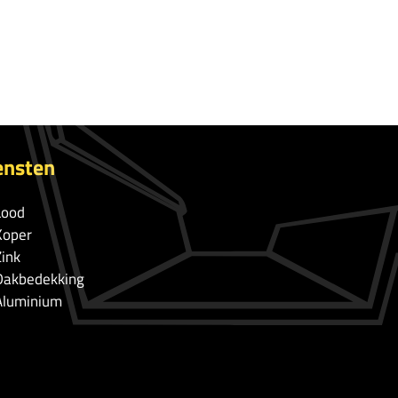
ensten
Lood
Koper
Zink
Dakbedekking
Aluminium