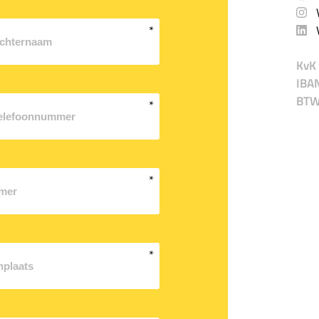
V
V
KvK 
IBA
BTW