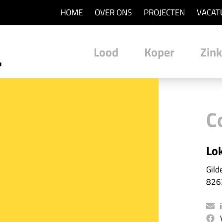
HOME
OVER ONS
PROJECTEN
VACAT
Lood
Koper
Zink
C
Lo
Gild
826
i
V