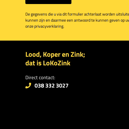
De gegevens die u via dit formulier achterlaat worden uitsluit
kunnen zijn en daarmee een antwoord te kunnen geven op uw 
onze privacyverklaring.
Lood, Koper en Zink;
dat is LoKoZink
Direct contact:
038 332 3027