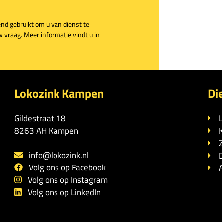
end gebruikt om u van dienst te
vraag. Meer informatie vindt u in
Lokozink Kampen
Di
Gildestraat 18
8263 AH Kampen
info@lokozink.nl
Volg ons op Facebook
Volg ons op Instagram
Volg ons op LinkedIn